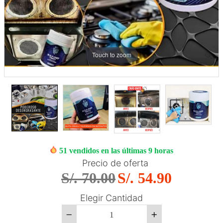
o
g
o
C
Touch to zoom
o
n
t
a
c
t
o
51
vendidos en las últimas
9
horas
Precio de oferta
S/. 70.00
S/. 54.90
Elegir Cantidad