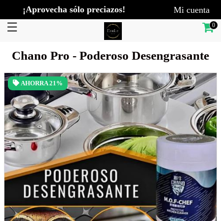
¡Aprovecha sólo preciazos!
Mi cuenta
☰
M
0
×
en
Chano Pro - Poderoso Desengrasante
ú
AHORRA
21%
I
n
i
c
i
o
C
a
t
á
l