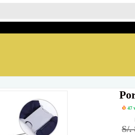
Por
47
v
S/.