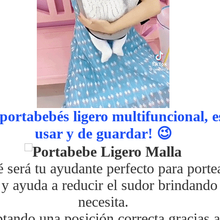
ortabebés ligero multifuncional, es
usar y de guardar! 😉
será tu ayudante perfecto para portea
y ayuda a reducir el sudor brindando
necesita.
tando una posición correcta gracias a