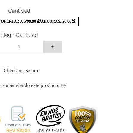
Cantidad
OFERTA 2 X S/99.90 🎁AHORRA S/.20.00🎁
Elegir Cantidad
A
u
m
e
n
rsonas viendo este producto 👀
t
a
r
u
n
o
a
l
Envios Gratis