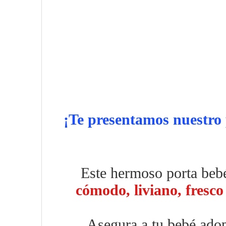
¡
Te presentamos nuestro p
Este hermoso porta bebé 
cómodo, liviano, fresco
Asegura a tu bebé adop